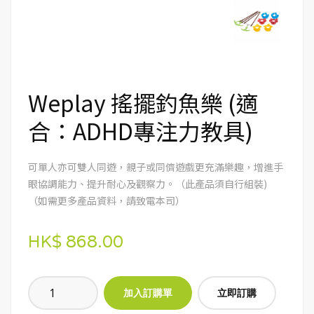
Weplay 搖擺釣魚樂 (適
合：ADHD專注力教具)
可單人亦可雙人同遊，親子或同儕遊戲更充滿樂趣，增進手
眼協調能力、提升耐心及觀察力。（此產品須自行組裝)
（如需更多產品資料，請致電本司）
HK$ 868.00
立即訂購