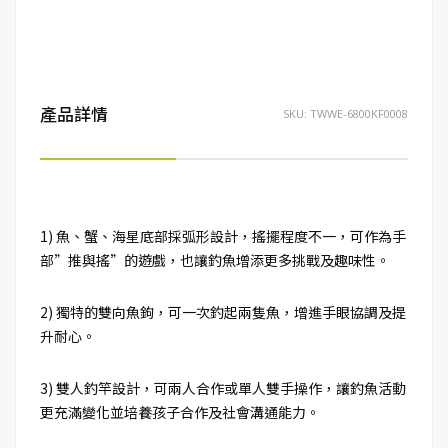
產品詳情
SKU:
TWWE-6800KF0008
1) 魚、蟹、海星底部採弧形設計，搖擺程度不一，可作為手
部”推與搖”的遊戲，也讓釣魚增添更多挑戰及趣味性。
2) 獨特的雙向魚鉤，可一次釣起兩隻魚，增進手眼協調及提
升耐心。
3) 雙人釣竿設計，可兩人合作或單人雙手操作，讓釣魚活動
更充滿變化並培養孩子合作及社會溝通能力。