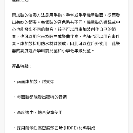
康加鼓的演奏方法是用手指、手掌或手掌敲擊鼓面，從而發
出美妙的節奏。每個鼓的音色略有不同。敲擊鼓的邊緣或中
心也能發出不同的聲音。孩子可以用康加鼓創作自己的節
奏，也可以用它來為歌曲或樂曲伴奏，老師也可以用它來伴
奏。康加鼓採用防水材質製成，因此可以在戶外使用。此樂
器的高度適合學齡前兒童和小學低年級兒童。
產品特點：
• 兩面康加鼓，附支架
• 每面鼓都能發出獨特的音調
• 高度適中，適合兒童使用
• 採用耐候性高密度聚乙烯 (HDPE) 材料製成