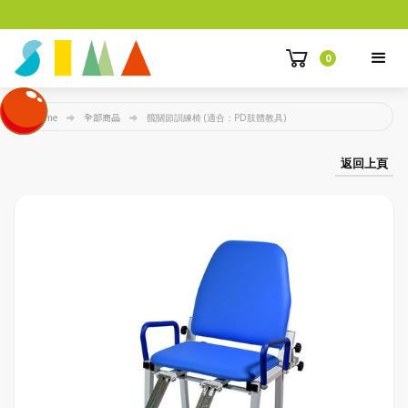
0
Home
全部商品
髖關節訓練椅 (適合：PD肢體教具)
返回上頁