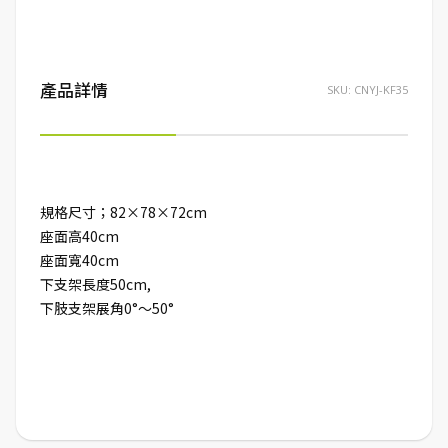
產品詳情
SKU:
CNYJ-KF35
規格尺寸；82×78×72cm
座面高40cm
座面寬40cm
下支架長度50cm,
下肢支架展角0°～50°