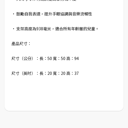
• 鼓勵自我表達，提升手眼協調與音樂流暢性
• 支架高度為938毫米，適合所有年齡層的兒童。
產品尺寸：
尺寸（公分）：長：50 寬：50 高：94
尺寸（英吋）：長：20 寬：20 高：37