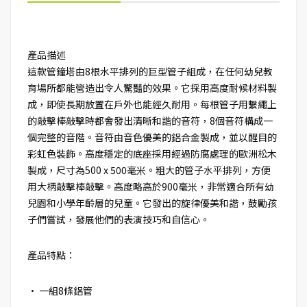
產品描述
這款管鐘塔由8根水平排列的巨型管子組成，在任何幼兒教
育場所都能營造出令人驚豔的效果。它採用高度耐候材料製
成，即使長期放置在戶外也能經久耐用。每根管子用繫繩上
的敲擊棒敲擊時都會發出清晰和諧的音符，8個音符構成一
個完整的音階。音符由音色優美的鋁合金製成，並以醒目的
彩虹色裝飾。高度穩定的底座採用經過防腐處理的歐洲松木
製成，尺寸為500 x 500毫米。粗大的管子水平排列，方便
用大柄敲擊棒敲擊。高度略高於900毫米，非常適合所有幼
兒園和小學年齡層的兒童。它發出的旋律優美和諧，鼓勵孩
子們嘗試，發展他們的表演技巧和自信心。
產品特點：
• 一組8條鋁管