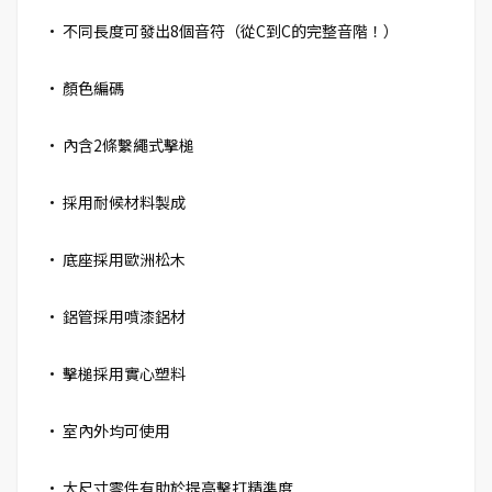
• 不同長度可發出8個音符（從C到C的完整音階！）
• 顏色編碼
• 內含2條繫繩式擊槌
• 採用耐候材料製成
• 底座採用歐洲松木
• 鋁管採用噴漆鋁材
• 擊槌採用實心塑料
• 室內外均可使用
• 大尺寸零件有助於提高擊打精準度