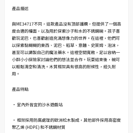
產品描述
與ME34717不同，這款產品沒有頂部護欄，但提供了一個高
度合適的檯面，以及用於探索沙子和水的不銹鋼碗。孩子喜
歡玩泥巴，也喜歡創造充滿想像力的世界。在這裡，他們可
以探索黏糊糊的東西、泥巴、稻草、意麵、史萊姆、泡沫，
甚至可以調製自己的魔法藥水。這裡空間寬敞，足以容納一
小群小小探險家討論他們的想法並合作。玩耍結束後，碗可
以輕鬆清空和清洗。木質框架具有很高的耐候性，經久耐
用。
產品特點
• 室內外皆宜的沙水遊戲站
• 框架採用防腐處理的歐洲松木製成，其他部件採用高密度
聚乙烯 (HDPE) 和不銹鋼材質