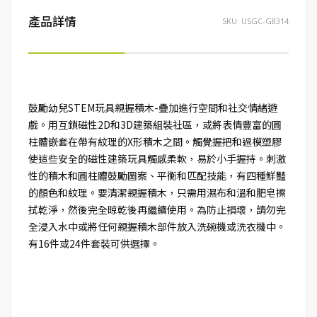
產品詳情
SKU:
USGC-G8314
鼓勵幼兒STEM玩具親握積木-疊加進行空間和社交情緒遊
戲。用互鎖磁性2D和3D建築組裝社區，或將表情豐富的圓
柱體嵌套在帶有紋理的X形積木之間。觸覺握把和過模塑膠
使這些安全的磁性建築玩具觸感柔軟，易於小手握持。刺激
性的積木和圓柱體鼓勵圖案、平衡和匹配技能，有四種鮮豔
的顏色和紋理。要清潔親握積木，只需用濕布和溫和肥皂擦
拭乾淨，然後完全晾乾後再繼續使用。為防止損壞，請勿完
全浸入水中或將任何親握積木部件放入洗碗機或洗衣機中。
有16件或24件套裝可供選擇。