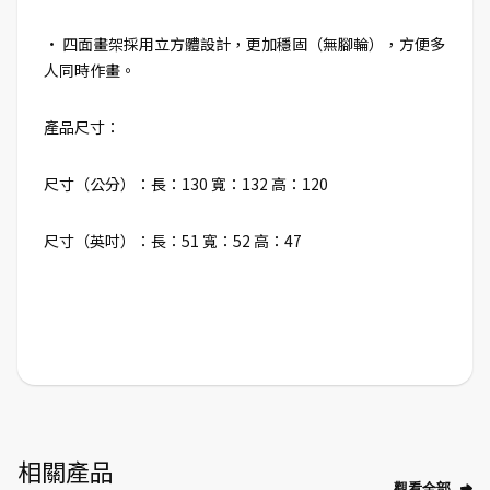
• 四面畫架採用立方體設計，更加穩固（無腳輪），方便多
人同時作畫。
產品尺寸：
尺寸（公分）：長：130 寬：132 高：120
尺寸（英吋）：長：51 寬：52 高：47
相關產品
觀看全部