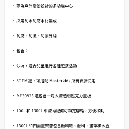
• 專為戶外活動設計的多功能中心
• 採用防水防腐木材製成
• 防腐、防黴、防紫外線
• 包含：
• 沙坑，適合兒童進行各種遊戲活動
• STEM 牆，可搭配 Masterkidz 所有資源使用
• ME30825 還包含一塊大型透明壓克力畫板
• 100L 和 1300L 車型均配備可鎖定腳輪，方便移動
• 1300L 和四面畫架皆包含顏料罐、顏料、畫筆和水壺