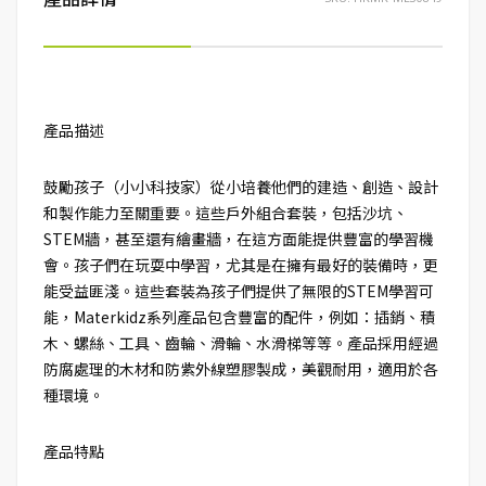
產品描述
鼓勵孩子（小小科技家）從小培養他們的建造、創造、設計
和製作能力至關重要。這些戶外組合套裝，包括沙坑、
STEM牆，甚至還有繪畫牆，在這方面能提供豐富的學習機
會。孩子們在玩耍中學習，尤其是在擁有最好的裝備時，更
能受益匪淺。這些套裝為孩子們提供了無限的STEM學習可
能，Materkidz系列產品包含豐富的配件，例如：插銷、積
木、螺絲、工具、齒輪、滑輪、水滑梯等等。產品採用經過
防腐處理的木材和防紫外線塑膠製成，美觀耐用，適用於各
種環境。
產品特點