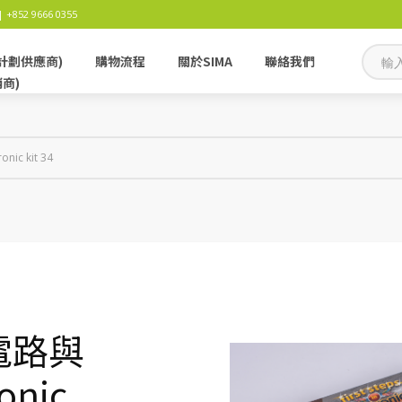
 +852 9666 0355
計劃供應商)
購物流程
關於SIMA
聯絡我們
銷商)
c kit 34
之電路與
onic