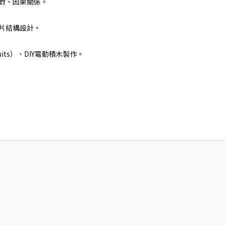
配對、因果關係。
力片結構設計。
uits）、DIY電動積木製作。