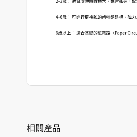
2-3歲： 適合旋轉齒輪積木，練習抓握、
4-6歲： 可進行更複雜的齒輪組建構、磁
6歲以上： 適合基礎的紙電路（Paper Circ
相關產品