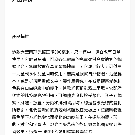
產品描述
這款大型圓形光板直徑600毫米，尺寸適中，適合教室日常
使用。它輕易易攜，可為各年齡層的兒童提供高度適宜的觀
察平台。無論放置在桌面還是地面上，它都足夠大，可供單
一兒童或多個兒童同時使用。無論是觀察自然物體、活體標
本，或是拼搭圖畫或文字、製作馬賽克，亦或是觀察光線和
色彩在自由遊戲中的變化，這款光板都能派上用場。它配備
便捷的遙控燈光控制器，可調整亮度和燈光顏色。孩子在觀
察、挑選、放置、分類和排列物品時，總是會被光線的變化
所吸引。他們會驚訝於將透明物體放在光板上，並觀察物體
顏色隨下方光線變化而變化的奇妙效果。在擺放物體、形
狀、數字和字母時，燈光面板帶來的對焦效果能顯著提升學
習效果。這是一個絕佳的通用課堂教學資源。