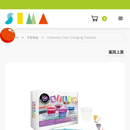
0
Home
全部商品
Chemistry Color Changing Chemical
返回上頁