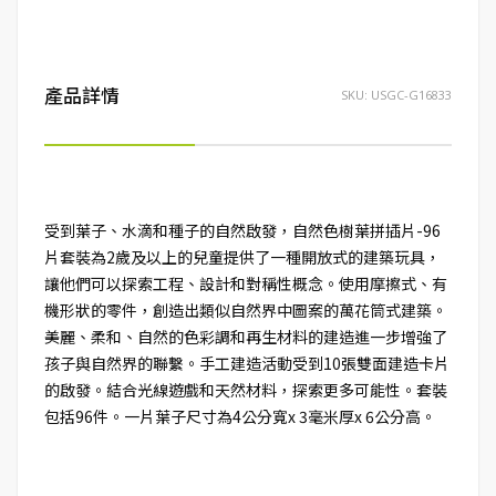
產品詳情
SKU:
USGC-G16833
受到葉子、水滴和種子的自然啟發，自然色樹葉拼插片-96
片套裝為2歲及以上的兒童提供了一種開放式的建築玩具，
讓他們可以探索工程、設計和對稱性概念。使用摩擦式、有
機形狀的零件，創造出類似自然界中圖案的萬花筒式建築。
美麗、柔和、自然的色彩調和再生材料的建造進一步增強了
孩子與自然界的聯繫。手工建造活動受到10張雙面建造卡片
的啟發。結合光線遊戲和天然材料，探索更多可能性。套裝
包括96件。一片葉子尺寸為4公分寬x 3毫米厚x 6公分高。