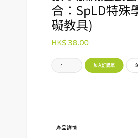
合：SpLD特殊
礙教具)
HK$ 38.00
產品詳情