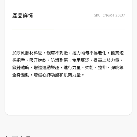
產品詳情
SKU:
CNGR-H25637
加厚乳膠材料管，親膚不刺激，拉力均勻不易老化，優質泡
棉把手，吸汗速乾，防滑耐磨；使用廣泛，提高上肢力量，
鍛鍊體魄、增進運動樂趣，進行力量、柔韌、拉伸、彈跳等
全身運動，增強心肺功能和肌肉力量。