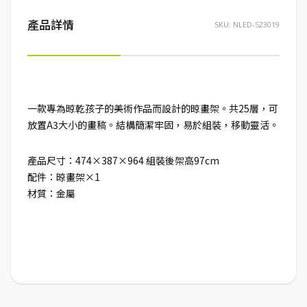
產品詳情
SKU:
NLED-523019
一款專為晾乾孩子的美術作品而設計的晾畫架。共25層，可
放置A3大小的畫稿。結構簡潔牢固，易於組裝，移動靈活。
產品尺寸：474×387×964 組裝後架高97cm
配件：晾畫架×1
材質：金屬