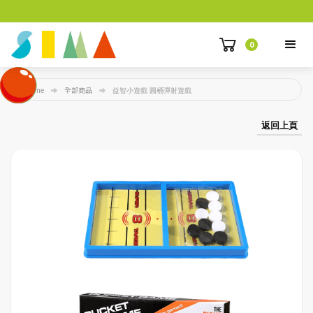
0
Home
全部商品
益智小遊戲 圓桶彈射遊戲
返回上頁