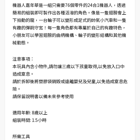
機器人嘉年華是一組只需要76個零件的24合1機器人，透過
簡易的組裝即可製作出各種活潑的角色。像是一隻翅膀會上
下拍動的龍，一台輪子可以變形成足式的帥氣小汽車和一隻
有趣的彈跳守宮！每一隻角色都有專屬於自己的有趣特色，
小朋友可以學習翅膀的曲柄機構、輪子的變形結構和其他機
械動態。
注意事項：
本玩具內含小物件,請勿讓三歲以下孩童取得,以免放入口中
造成窒息。
請於拆卸後將塑膠袋銷毀或遠離嬰兒及兒童,以免造成窒息危
險。
請保留說明書以備未來參考使用
適用年齡: 8歲以上
組裝時間: 1.5小時
所需工具