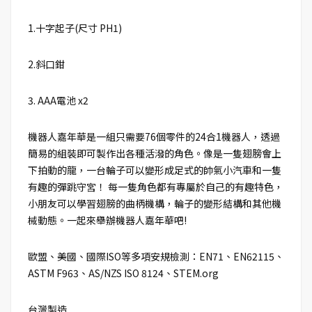
1.十字起子(尺寸 PH1)
2.斜口鉗
3. AAA電池 x2
機器人嘉年華是一組只需要76個零件的24合1機器人，透過
簡易的組裝即可製作出各種活潑的角色。像是一隻翅膀會上
下拍動的龍，一台輪子可以變形成足式的帥氣小汽車和一隻
有趣的彈跳守宮！ 每一隻角色都有專屬於自己的有趣特色，
小朋友可以學習翅膀的曲柄機構，輪子的變形結構和其他機
械動態。一起來舉辦機器人嘉年華吧!
歐盟、美國、國際ISO等多項安規檢測：EN71、EN62115、
ASTM F963、AS/NZS ISO 8124、STEM.org
台灣製造