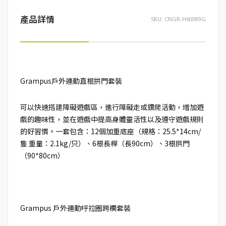
產品詳情
SKU:
CNGR-H60089G
Grampus戶外運動直棍拱門套裝
可以快速搭建障礙遊戲區，進行障礙走或鑽爬活動，增加遊
戲的趣味性，並在遊戲中提高身體靈活性以及遵守遊戲規則
的好習慣。一套包含：12個加重底座（規格：25.5*14cm/
隻 重量：2.1kg/只）、6根長桿（長90cm）、3根拱門
（90*80cm）
Grampus 戶外運動呼拉圈跨欄套裝