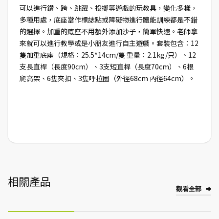
可以進行鑽、跨、跳躍、投擲等遊戲的玩教具，變化多樣，
多種用處，底座當作標誌點或障礙物進行體能訓練都是不錯
的選擇。加重的底座不用額外添加沙子，簡單快速。老師拿
來就可以進行教學或是小朋友進行自主遊戲。套裝包含：12
隻加重底座（規格：25.5*14cm/隻 重量：2.1kg/只）、12
支長直桿（長度90cm）、3支短直桿（長度70cm）、6根
爬高架、6隻夾扣、3隻呼拉圈（外徑68cm 內徑64cm）。
相關產品
觀看全部