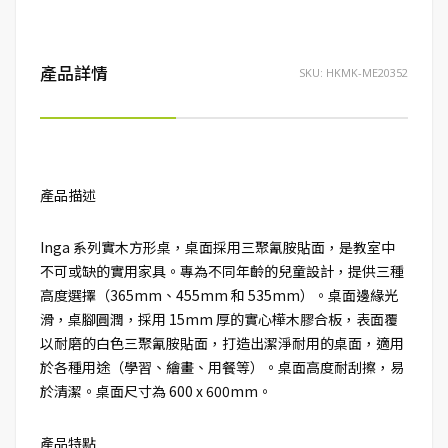
產品詳情
SKU:
HKMK-ME20352
產品描述
Inga 系列實木方形桌，桌面採用三聚氰胺貼面，是教室中
不可或缺的實用家具。專為不同年齡的兒童設計，提供三種
高度選擇（365mm、455mm 和 535mm）。桌面邊緣光
滑，桌腳圓潤，採用 15mm 厚的實心樺木膠合板，表面覆
以耐磨的白色三聚氰胺貼面，打造出潔淨耐用的桌面，適用
於各種用途（學習、繪畫、用餐等）。桌面高度耐刮擦，易
於清潔。桌面尺寸為 600 x 600mm。
產品特點