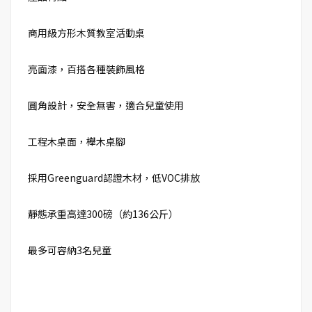
商用級方形木質教室活動桌
亮面漆，百搭各種裝飾風格
圓角設計，安全無害，適合兒童使用
工程木桌面，櫸木桌腳
採用Greenguard認證木材，低VOC排放
靜態承重高達300磅（約136公斤）
最多可容納3名兒童