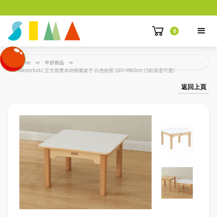
0
Home
全部商品
Masterkidz 正方形實木幼稚園桌子 白色枱面 L60×W60cm (3款高度可選)
返回上頁