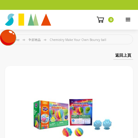
0
Home
全部商品
Chemistry Make Your Own Bouncy ball
返回上頁