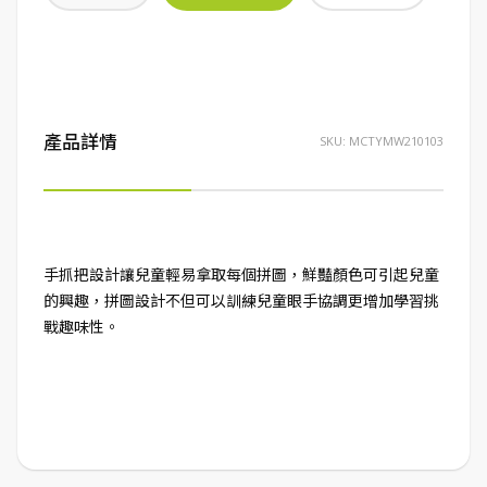
產品詳情
SKU:
MCTYMW210103
手抓把設計讓兒童輕易拿取每個拼圖，鮮豔顏色可引起兒童
的興趣，拼圖設計不但可以訓練兒童眼手協調更增加學習挑
戰趣味性。