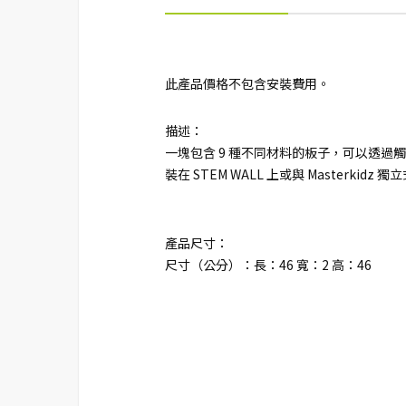
此產品價格不包含安裝費用。
描述：
一塊包含 9 種不同材料的板子，可以透
裝在 STEM WALL 上或與 Masterkid
產品尺寸：
尺寸（公分）：長：46 寬：2 高：46