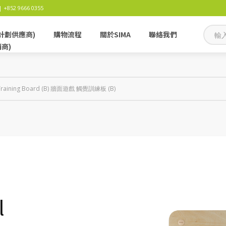
 +852 9666 0355
計劃供應商)
購物流程
關於SIMA
聯絡我們
銷商)
le Training Board (B) 牆面遊戲 觸覺訓練板 (B)
l