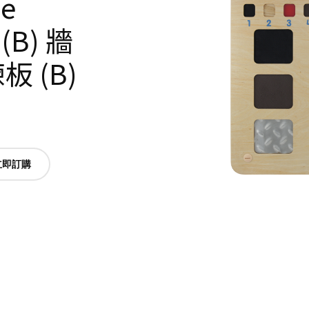
le
 (B) 牆
 (B)
立即訂購