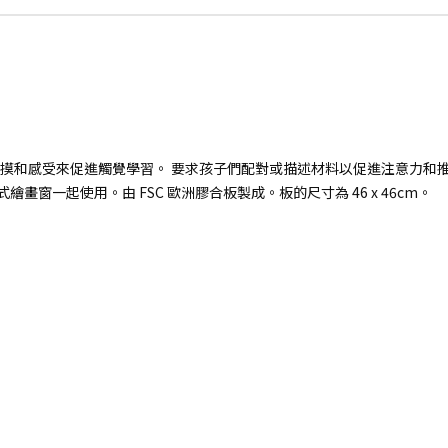
過觸摸和感受來促進觸覺學習。 要求孩子們配對或描述材料以促進注意力和
z 獨立式繪畫窗一起使用。由 FSC 歐洲膠合板製成。板的尺寸為 46 x 46cm。