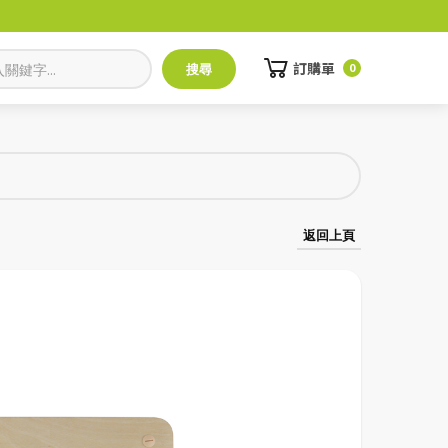
訂購單
0
返回上頁