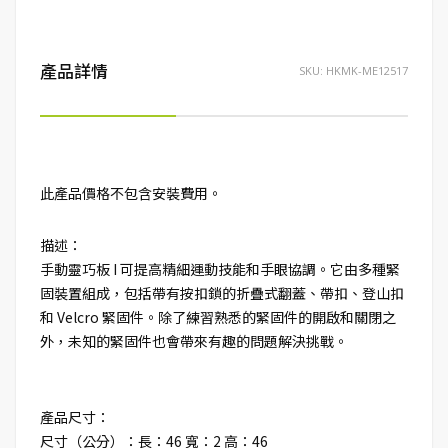
產品詳情
SKU:
HKMK-ME12517
此產品價格不包含安裝費用。
描述：
手動靈巧板 I 可提高精細運動技能和手眼協調。它由多種緊
固裝置組成，包括帶有按扣鎖的折疊式翻蓋、帶扣、登山扣
和 Velcro 緊固件。除了練習熟悉的緊固件的開啟和關閉之
外，未知的緊固件也會帶來有趣的問題解決挑戰。
產品尺寸：
尺寸（公分）：長：46 寬：2 高：46