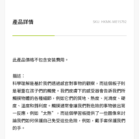
產品詳情
SKU:
HKMK-ME15792
此產品價格不包含安裝費用。
描述：
科學理解是基於我們透過感官對事物的觀察，而這個板子則
是著重在孩子們的觸覺。我們皮膚下的感受器會告訴我們所
觸摸物體的各種細節，例如它們的質地、熱度、光滑度、硬
度、溫度和鋒利度。觸摸通常會讓我們對危險的事物做出第
一反應，例如“太熱”，而這個學習板提供了一些圖像來討
論我們如何保護自己免受這些危險，例如，戴手套保護我們
的手。