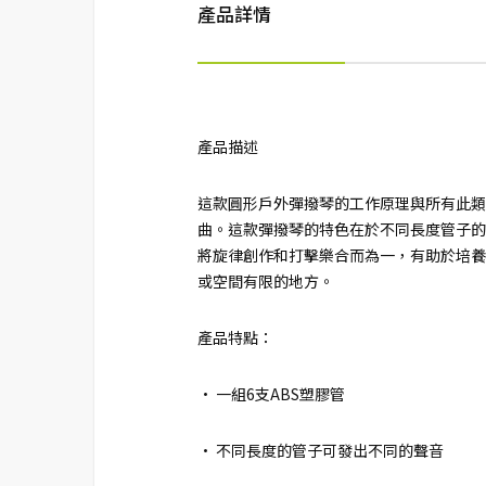
產品詳情
產品描述
這款圓形戶外彈撥琴的工作原理與所有此類
曲。這款彈撥琴的特色在於不同長度管子的
將旋律創作和打擊樂合而為一，有助於培養
或空間有限的地方。
產品特點：
• 一組6支ABS塑膠管
• 不同長度的管子可發出不同的聲音