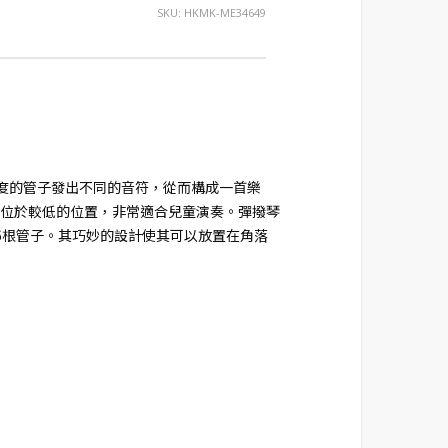
SKU:
HKMK-ME34649
度的管子發出不同的音符，從而構成一首樂
位於較低的位置，非常適合兒童演奏。彈撥琴
6根管子。其巧妙的設計使其可以放置在角落