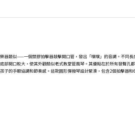
樂器類似——一個塑膠拍擊器敲擊開口管，發出「噗噗」的音調。不同長
底部開口較大，使其外觀酷似老式教堂管風琴。其優點在於所有發聲孔都
孩子的手眼協調和節奏感。這款圓形彈撥琴設計緊湊，包含2個拍擊器和