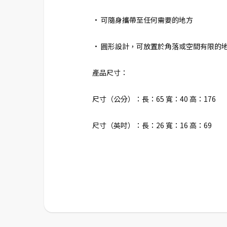
• 可隨身攜帶至任何需要的地方
• 圓形設計，可放置於角落或空間有限的
產品尺寸：
尺寸（公分）：長：65 寬：40 高：176
尺寸（英吋）：長：26 寬：16 高：69