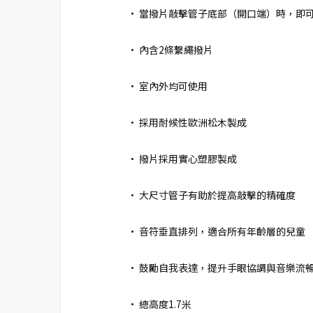
• 當撥片敲擊管子底部（開口端）時，即
• 內含2條繫繩撥片
• 室內外均可使用
• 採用耐候性歐洲松木製成
• 撥片採用實心塑膠製成
• 大尺寸管子有助於提高敲擊的精確度
• 音符垂直排列，適合所有年齡層的兒童
• 鼓勵自我表達，提升手眼協調與音樂流
• 總高度1.7米