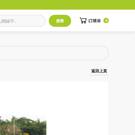
訂購單
0
返回上頁