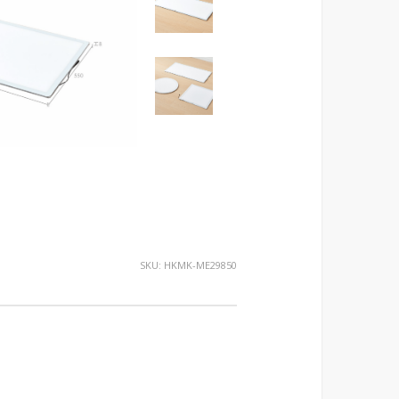
SKU:
HKMK-ME29850