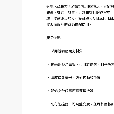
這款大型長方形超薄燈板用途廣泛。它足夠
觀察、挑選、放置、分類和排列的過程中，
域。這款燈板的尺寸設計與大型Masterkid
發現而設計的資源搭配使用。
產品特點
• 採用透明壓克力材質
• 精美的發光面板，可用於觀察、科學探
• 厚度僅 8 毫米，方便移動和放置
• 配備安全低電壓電源轉接器
• 配有遙控器，可調整亮度，並可將面板