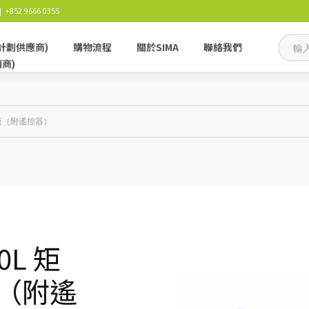
 +852 9666 0355
計劃供應商)
購物流程
關於SIMA
聯絡我們
銷商)
光燈板（附遙控器）
80L 矩
板（附遙