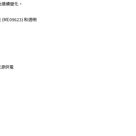
色連續變化。
E09623) 和透明
電源供電