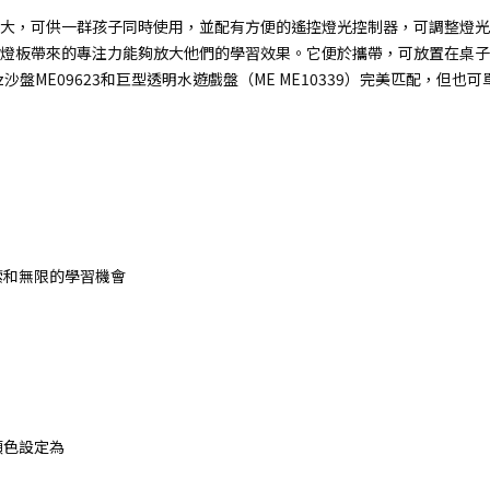
大，可供一群孩子同時使用，並配有方便的遙控燈光控制器，可調整燈光
燈板帶來的專注力能夠放大他們的學習效果。它便於攜帶，可放置在桌子
z沙盤ME09623和巨型透明水遊戲盤（ME ME10339）完美匹配，但也可
索和無限的學習機會
顏色設定為