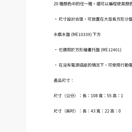
20 種顏色中的任一種。還可以編程使其顏
• 尺寸設計合理，可放置在大型長方形沙盤 (M
水戲水盤 (ME10339) 下方
• 也適用於方形繪畫托盤 (ME12401)
• 在沒有電源插座的情況下，可使用行動
產品尺寸：
尺寸（公分）：長：108 寬：55 高：1
尺寸（英吋）：長：43 寬：22 高：0