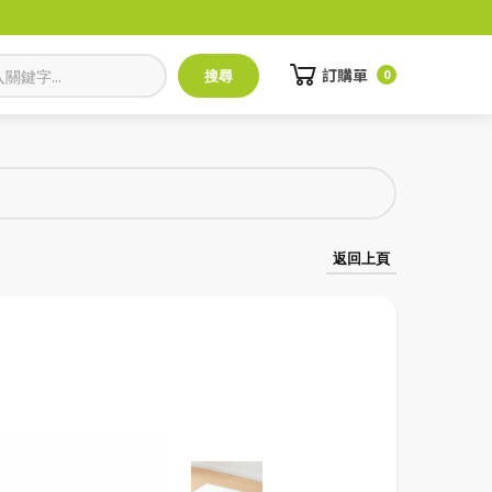
訂購單
0
返回上頁