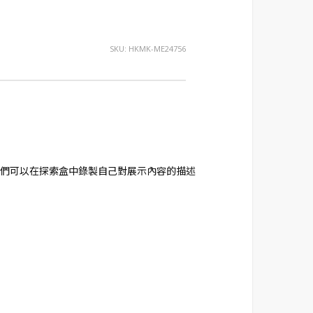
SKU:
HKMK-ME24756
們可以在探索盒中錄製自己對展示內容的描述