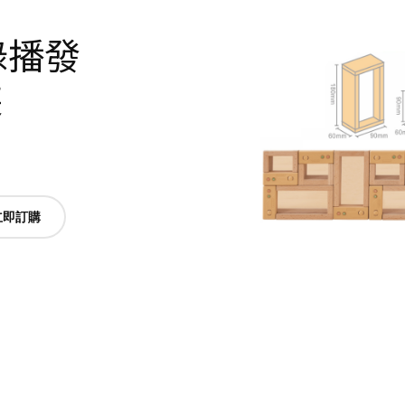
可錄播發
裝
立即訂購