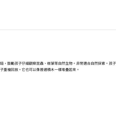
鈕，鼓勵孩子仔細觀察昆蟲、樹葉等自然生物。非常適合自然探索。孩子
子重複回放。它也可以像普通積木一樣堆疊起來。