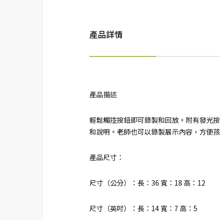
產品詳情
產品描述
輕鬆觸控按鈕即可錄製和回放。附有發光按
和說明。老師也可以錄製展示內容，方便孩
產品尺寸：
尺寸（公分）：長：36 寬：18 高：12
尺寸（英吋）：長：14 寬：7 高：5