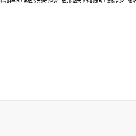
抓握的手柄。每個放大鏡均包含一個3倍放大倍率的鏡片。套裝包含一個