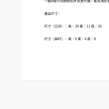
一組4個不同顏色的木質放大鏡，配有易於
產品尺寸：
尺寸（公分）：長：24 寬：11 高：20
尺寸（英吋）：長：9 寬：4 高：8