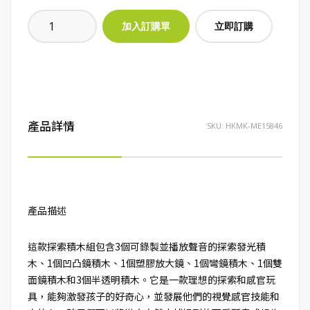
立即訂購
產品詳情
SKU:
HKMK-ME15846
產品描述
這款探索積木組包含3個可錄製並播放聲音的探索發光積
木、1個凹凸鏡積木、1個塑膠放大鏡、1個彎鏡積木、1個雙
面鏡積木和3個半透明積木。它是一款理想的探索和感官玩
具，能夠激發孩子的好奇心，並發展他們的視覺感官技能和