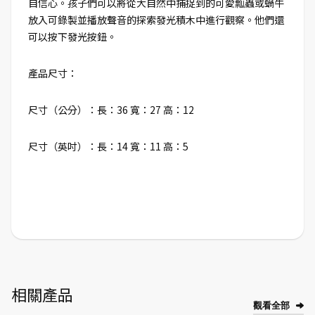
自信心。孩子們可以將從大自然中捕捉到的可愛瓢蟲或蝸牛
放入可錄製並播放聲音的探索發光積木中進行觀察。他們還
可以按下發光按鈕。
產品尺寸：
尺寸（公分）：長：36 寬：27 高：12
尺寸（英吋）：長：14 寬：11 高：5
相關產品
觀看全部