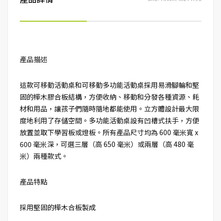
產品描述
這款可移動活動桌和可移動多功能活動桌採用易滑腳輪和堅
固的樺木膠合板結構，方便收納、移動和分發各種資源、耗
材和用品，讓孩子們隨時隨地都能使用。立方體設計最大限
度地利用了存儲空間。多功能活動桌設有凹槽式扶手，方便
放置並取下學習板或燈板。所有產品尺寸均為 600 毫米寬 x
600 毫米深，可選三層（高 650 毫米）或兩層（高 480 毫
米）兩種款式。
產品特點
採用堅固的樺木合板製成