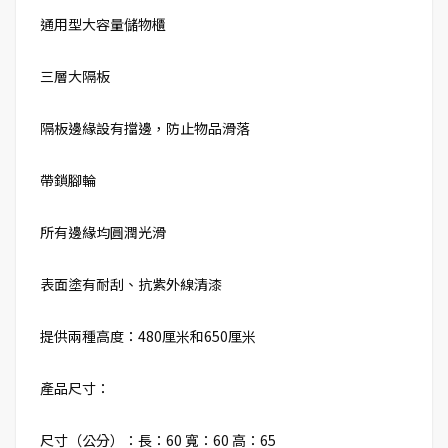
通用型大容量儲物櫃
三層大隔板
隔板邊緣設有擋邊，防止物品滑落
帶鎖腳輪
所有邊緣均圓潤光滑
表面塗有耐刮、抗紫外線清漆
提供兩種高度：480厘米和650厘米
產品尺寸：
尺寸（公分）：長：60 寬：60 高：65