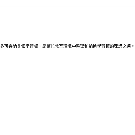
多可容納 8 個學習板，是繁忙教室環境中整理和輪換學習板的理想之選