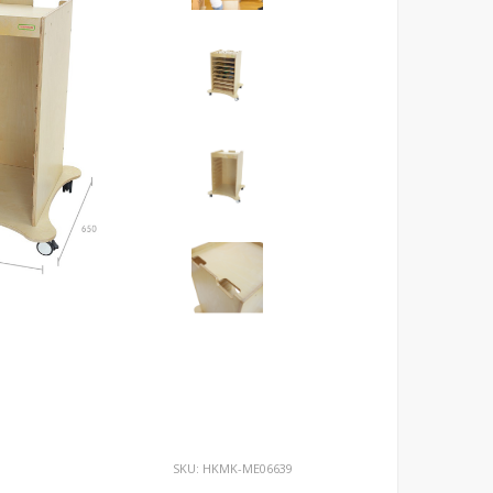
SKU:
HKMK-ME06639