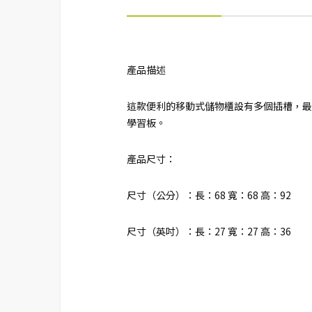
產品描述
這款便利的移動式儲物櫃設有多個插槽，最
學習板。
產品尺寸：
尺寸（公分）：長：68 寬：68 高：92
尺寸（英吋）：長：27 寬：27 高：36