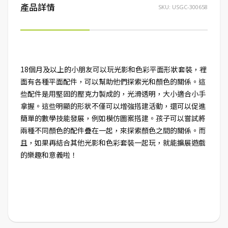
產品詳情
SKU:
USGC-300658
18個月及以上的小朋友可以玩光影和色彩平面形狀套裝，裡
面有各種平面配件，可以幫助他們探索光和顏色的關係。這
些配件是用堅固的壓克力製成的，光滑透明，大小適合小手
拿握。這些明顯的形狀不僅可以增強搭建活動，還可以促進
簡單的數學技能發展，例如模仿圖案搭建。孩子可以嘗試將
兩種不同顏色的配件疊在一起，來探索顏色之間的關係。而
且，如果再結合其他光影和色彩套裝一起玩，就能擴展遊戲
的樂趣和意義啦！