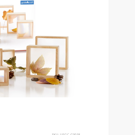
SKU:
USGC-G3018