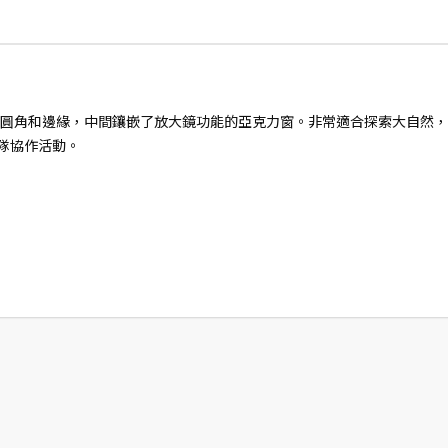
圓角和邊緣，中間鑲嵌了放大鏡功能的亞克力窗。非常適合探索大自然，
團隊協作活動。