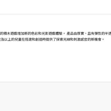
的積木遊戲增加新的色彩和光影遊戲體驗。 產品由厚實、且有彈性的半
 歲及以上的兒童在搭建和創造時提供了探索光線和刺激感官的新機會。