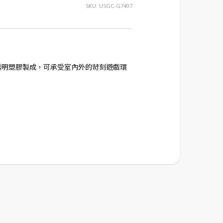
SKU:
USGC-G7497
透明塑膠製成，可承受室內外的苛刻遊戲環