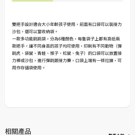
雙把手設計適合大小年齡孩子使用，前面有口袋可以裝接力
沙包，還可以當收納袋。
一款多功能跳跳袋，分為6種顏色，每隻袋子上都有高低兩
款把手，讓不同身高的孩子均可使用，印刷有不同動物（彈
跳虎、袋鼠、青蛙、猴子、松鼠、兔子）的口袋可以放置接
力棒或沙包，進行彈跳類接力賽，口袋上端有一條拉鍊，可
用作存儲袋使用。
相關產品