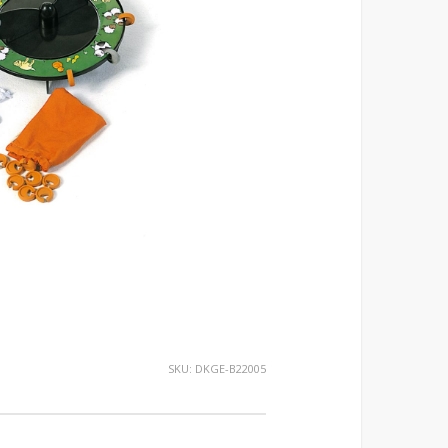
SKU:
DKGE-B22005