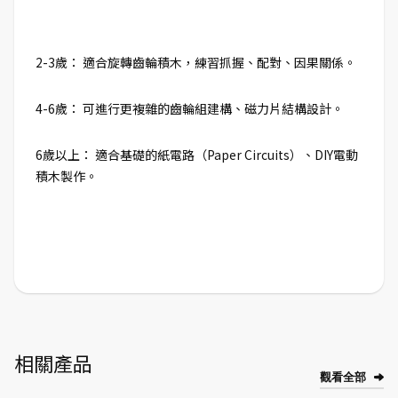
2-3歲： 適合旋轉齒輪積木，練習抓握、配對、因果關係。
4-6歲： 可進行更複雜的齒輪組建構、磁力片結構設計。
6歲以上： 適合基礎的紙電路（Paper Circuits）、DIY電動
積木製作。
相關產品
觀看全部