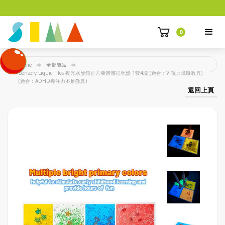
0
Home
全部商品
Sensory Liquic Tiles 夜光水族館正方液體感官地墊 1套4塊 (適合：VI視力障礙教具)
(適合：ADHD專注力不足教具)
返回上頁