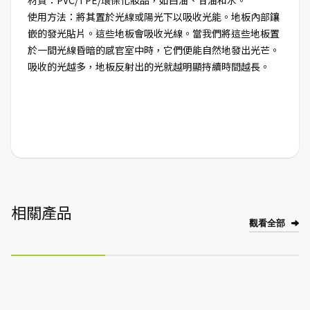
材質：PVC/TPE/環保化妝品，如白油、甘油和水。
使用方法：將其置於光線或陽光下以吸收光能。地板內部鑲
嵌的發光貼片。這些地板會吸收光線。當我們將這些地板置
於一間光線昏暗的感官室中時，它們便能自然地發出光芒。
吸收的光越多，地板反射出的光就越明顯持續時間越長。
相關產品
觀看全部