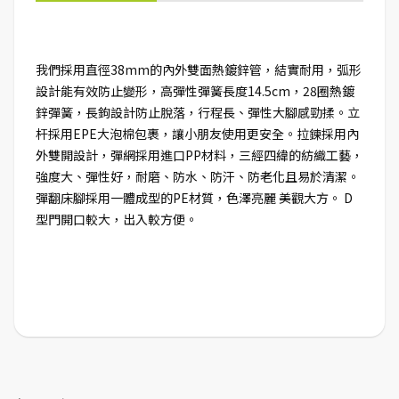
我們採用直徑38mm的內外雙面熱鍍鋅管，結實耐用，弧形
設計能有效防止變形，高彈性彈簧長度14.5cm，28圈熱鍍
鋅彈簧，長鉤設計防止脫落，行程長、彈性大腳感勁揉。立
杆採用EPE大泡棉包裹，讓小朋友使用更安全。拉鍊採用內
外雙開設計，彈網採用進口PP材料，三經四緯的紡織工藝，
強度大、彈性好，耐磨、防水、防汗、防老化且易於清潔。
彈翻床腳採用一體成型的PE材質，色澤亮麗 美觀大方。 D
型門開口較大，出入較方便。