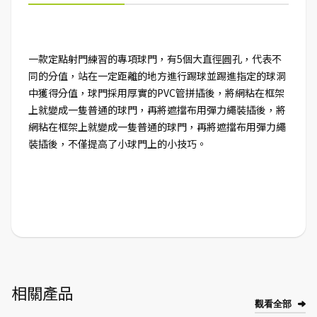
一款定點射門練習的專項球門，有5個大直徑圓孔，代表不
同的分值，站在一定距離的地方進行踢球並踢進指定的球洞
中獲得分值，球門採用厚實的PVC管拼插後，將網粘在框架
上就變成一隻普通的球門，再將遮擋布用彈力繩裝插後，將
網粘在框架上就變成一隻普通的球門，再將遮擋布用彈力繩
裝插後，不僅提高了小球門上的小技巧。
相關產品
觀看全部