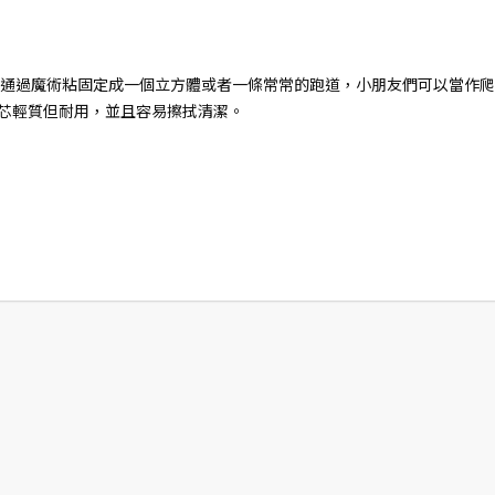
通過魔術粘固定成一個立方體或者一條常常的跑道，小朋友們可以當作爬
內芯輕質但耐用，並且容易擦拭清潔。