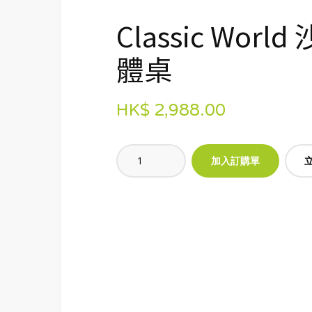
Classic Worl
體桌
HK$ 2,988.00