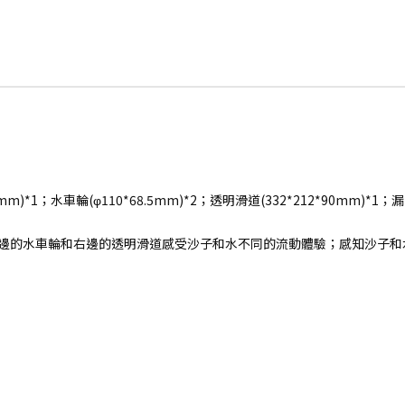
)*1；水車輪(φ110*68.5mm)*2；透明滑道(332*212*90mm)*1；漏斗
左邊的水車輪和右邊的透明滑道感受沙子和水不同的流動體驗；感知沙子