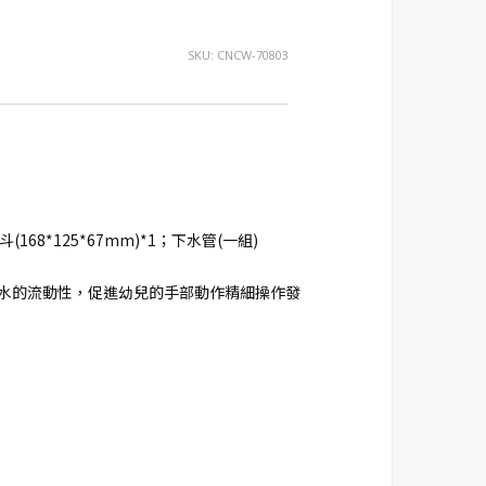
SKU:
CNCW-70803
(168*125*67mm)*1；下水管(一組)
和水的流動性，促進幼兒的手部動作精細操作發