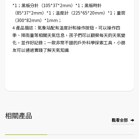
*1；黑板分針（105*37*2mm）*1；黑板時針
（85*37*2mm）*1；溫度計（225*65*20mm）*1；量筒
（300*82mm）*1mm；
4 產品描述：氣象站配有溫度計和操作按鈕，可以操作四
季、降雨量等相關天氣信息，孩子們可以觀察每天的天氣變
化，並作好記錄；一款非常不錯的戶外科學探索工具，小朋
友可以通過實踐了解天氣知識
相關產品
觀看全部