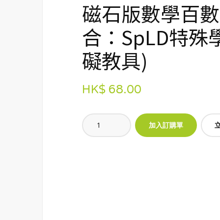
磁石版數學百數板
合：SpLD特殊
礙教具)
HK$ 68.00